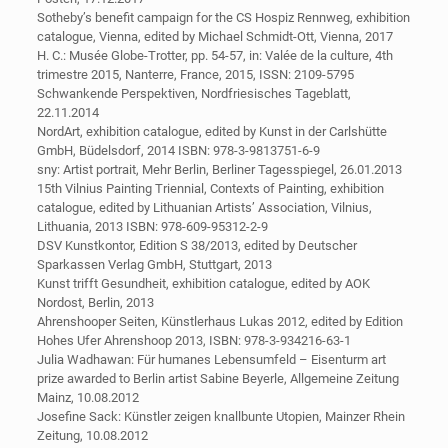
Sotheby’s benefit campaign for the CS Hospiz Rennweg, exhibition
catalogue, Vienna, edited by Michael Schmidt-Ott, Vienna, 2017
H. C.: Musée Globe-Trotter, pp. 54-57, in: Valée de la culture, 4th
trimestre 2015, Nanterre, France, 2015, ISSN: 2109-5795
Schwankende Perspektiven, Nordfriesisches Tageblatt,
22.11.2014
NordArt, exhibition catalogue, edited by Kunst in der Carlshütte
GmbH, Büdelsdorf, 2014 ISBN: 978-3-9813751-6-9
sny: Artist portrait, Mehr Berlin, Berliner Tagesspiegel, 26.01.2013
15th Vilnius Painting Triennial, Contexts of Painting, exhibition
catalogue, edited by Lithuanian Artists’ Association, Vilnius,
Lithuania, 2013 ISBN: 978-609-95312-2-9
DSV Kunstkontor, Edition S 38/2013, edited by Deutscher
Sparkassen Verlag GmbH, Stuttgart, 2013
Kunst trifft Gesundheit, exhibition catalogue, edited by AOK
Nordost, Berlin, 2013
Ahrenshooper Seiten, Künstlerhaus Lukas 2012, edited by Edition
Hohes Ufer Ahrenshoop 2013, ISBN: 978-3-934216-63-1
Julia Wadhawan: Für humanes Lebensumfeld – Eisenturm art
prize awarded to Berlin artist Sabine Beyerle, Allgemeine Zeitung
Mainz, 10.08.2012
Josefine Sack: Künstler zeigen knallbunte Utopien, Mainzer Rhein
Zeitung, 10.08.2012