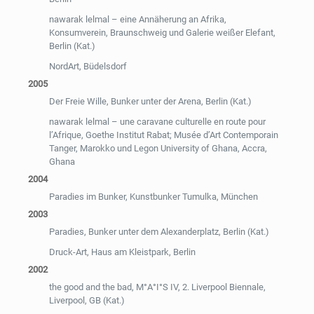
nawarak lelmal – eine Annäherung an Afrika,
Konsumverein, Braunschweig und Galerie weißer Elefant,
Berlin (Kat.)
NordArt, Büdelsdorf
2005
Der Freie Wille, Bunker unter der Arena, Berlin (Kat.)
nawarak lelmal – une caravane culturelle en route pour
l’Afrique, Goethe Institut Rabat; Musée d’Art Contemporain
Tanger, Marokko und Legon University of Ghana, Accra,
Ghana
2004
Paradies im Bunker, Kunstbunker Tumulka, München
2003
Paradies, Bunker unter dem Alexanderplatz, Berlin (Kat.)
Druck-Art, Haus am Kleistpark, Berlin
2002
the good and the bad, M°A°I°S IV, 2. Liverpool Biennale,
Liverpool, GB (Kat.)