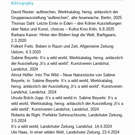
Bibliography
David Reuter: aufbrechen, Werkkatalog, hersg. anlässlich der
Gruppenausstellung “aufbrechen”, alte feuerwache, Berlin, 2025
Thomas Dahl: Letzte Ernte in Eden – drei Kölner Ausstellungen
über Natur und Kunst, choices – Kultur.Kino.Köln, 6.8.2025
Barbara Kaiser: Hinter den Bildern liegt die Welt, Barftgaans,
2.3.2020
Folkert Frels: Beben in Raum und Zeit, Allgemeine Zeitung
Uelzen, 4.3.2020
Sabine Beyerle: It’s a wild world, Werkkatalog, hersg. anlässlich
der Ausstellung „It’s a wild world“, Kunstverein Landshut,
Landshut, 2024
Almut Hüfler: Into The Wild – Neue Naturstücke von Sabine
Beyerle, in: Sabine Beyerle: It’s a wild world, Werkkatalog,
hersg. anlässlich der Ausstellung „It’s a wild world“, Kunstverein
Landshut, Landshut, 2024
Ursula Bolck-Jopp: It’s a wild world in: Sabine Beyerle: It’s a
wild world, Werkkatalog, hersg. anlässlich der Ausstellung „It’s a
wild world“, Kunstverein Landshut, Landshut, 2024
Roberta de Righi: Perfekte Sehnsuchtsorte, Landshuter Zeitung,
3.5.2024
It’s a wild world, Landshuter Zeitung, Landshut, 14.4.2024
Ute Haas, In einer wilden Welt, Landshuter Zeitung, 23.4.2024