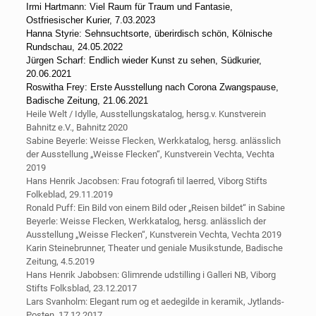
Irmi Hartmann: Viel Raum für Traum und Fantasie,
Ostfriesischer Kurier, 7.03.2023
Hanna Styrie: Sehnsuchtsorte, überirdisch schön, Kölnische
Rundschau, 24.05.2022
Jürgen Scharf: Endlich wieder Kunst zu sehen, Südkurier,
20.06.2021
Roswitha Frey: Erste Ausstellung nach Corona Zwangspause,
Badische Zeitung, 21.06.2021
Heile Welt / Idylle, Ausstellungskatalog, hersg.v. Kunstverein
Bahnitz e.V., Bahnitz 2020
Sabine Beyerle: Weisse Flecken, Werkkatalog, hersg. anlässlich
der Ausstellung „Weisse Flecken“, Kunstverein Vechta, Vechta
2019
Hans Henrik Jacobsen: Frau fotografi til laerred, Viborg Stifts
Folkeblad, 29.11.2019
Ronald Puff: Ein Bild von einem Bild oder „Reisen bildet“ in Sabine
Beyerle: Weisse Flecken, Werkkatalog, hersg. anlässlich der
Ausstellung „Weisse Flecken“, Kunstverein Vechta, Vechta 2019
Karin Steinebrunner, Theater und geniale Musikstunde, Badische
Zeitung, 4.5.2019
Hans Henrik Jabobsen: Glimrende udstilling i Galleri NB, Viborg
Stifts Folksblad, 23.12.2017
Lars Svanholm: Elegant rum og et aedegilde in keramik, Jytlands-
Posten, 17.12.2017